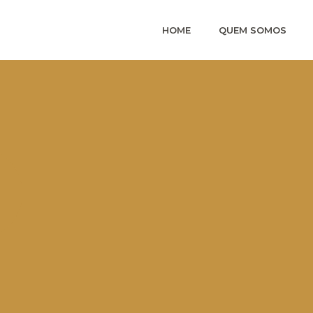
HOME
QUEM SOMOS