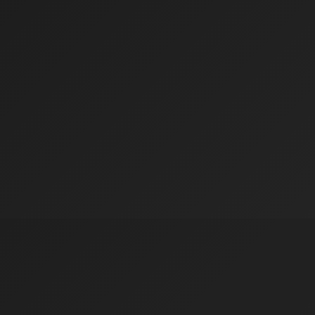
drasticamente o passivo judicial. Atendimento
ágil, etratégico e com total transparência.
Marcos Almeida
CEO – ALFA TECH INDÚSTRIA
FALE COM UM ESPECIALISTA