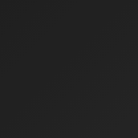
Gestão de contencioso de massa: Como
reduzir custos e riscos judiciais
Empresas de médio e grande porte frequentemente
lidam com um
Leia mais...
Assessoria jurídica preventiva: Como
proteger sua empresa de riscos legais
O ambiente empresarial brasileiro está cada vez mais