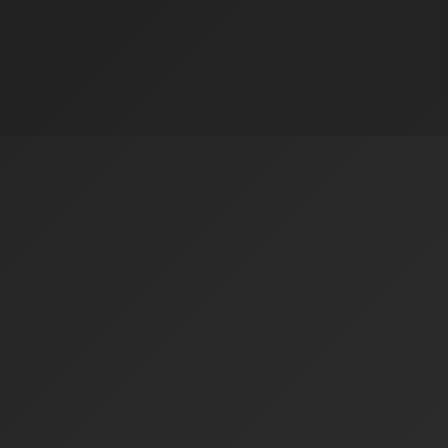
competitivo, dinâmico
Leia mais...
Atendimento
por WhatsApp
21 97128-2232
Sigam nosso
instagram
Nosso
escritório
Av. Treze de