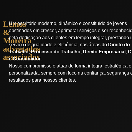
Lemos
Um escritório moderno, dinâmico e constituído de jovens
&
obstinados em crescer, aprimorar serviços e ser reconheci
pela dedicação aos clientes em tempo integral, prestando
Moreira
serviço de qualidade e eficiência, nas áreas do
Direito do
advogados
Trabalho,
Processo do Trabalho, Direito Empresarial, Ci
associados
e Consumidor.
Nosso compromisso é atuar de forma íntegra, estratégica e
personalizada, sempre com foco na confiança, segurança 
resultados para nossos clientes.